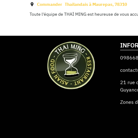
Commander
Thailandais à
Maurepas
,
78310
Toute l'équipe de THAÏ MING est heureuse de vous accuei
INFO
09866
contact
21 rue 
Guyanc
Zones d