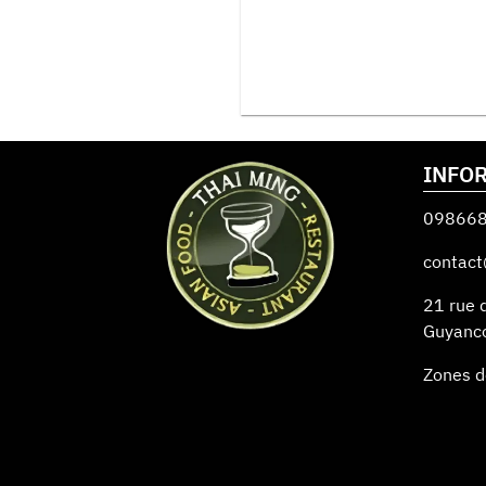
INFO
09866
contact
21 rue 
Guyanc
Zones d