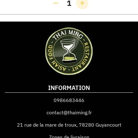
1
INFORMATION
0986683446
contact@thaiming.fr
21 rue de la mare de troux
,
78280
Guyancourt
Zones de livraison