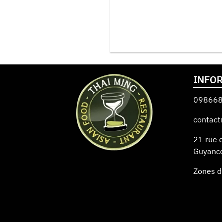
INFO
09866
contact
21 rue 
Guyanc
Zones d