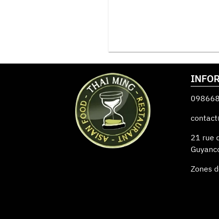
INFO
09866
contact
21 rue 
Guyanc
Zones d