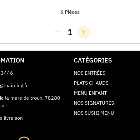
6 Pièces
1
RMATION
CATÉGORIES
83446
NOS ENTRÉES
PLATS CHAUDS
@thaiming.fr
MENU ENFANT
de la mare de troux
,
78280
NOS SIGNATURES
ourt
NOS SUSHI MENU
e livraison