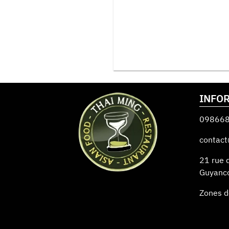
INFO
09866
contact
21 rue 
Guyanc
Zones d